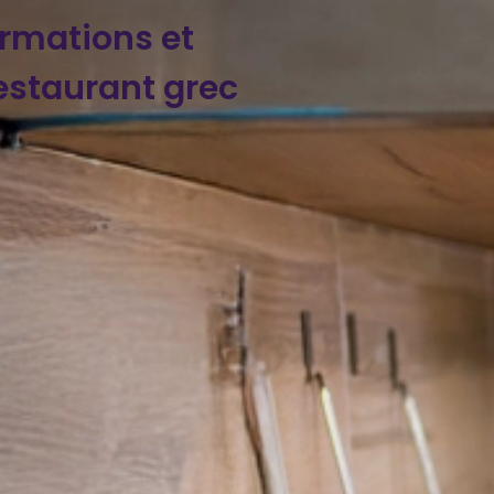
ormations et
staurant grec