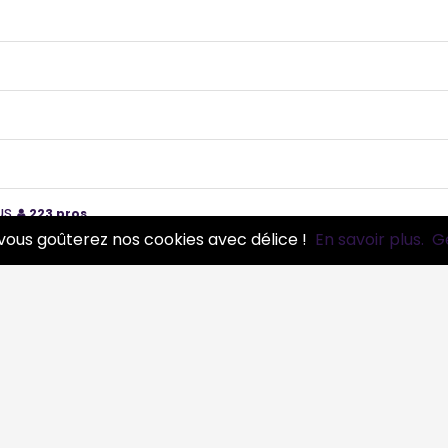
us
223 pros
vous goûterez nos cookies avec délice !
En savoir plus.
G
nnais
210 pros