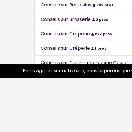
Conseils sur Bar à vins
292 pros
Conseils sur Brasserie
2 pros
Conseils sur Créperie
277 pros
Conseils sur Crêperie
1 pros
Conseils sur Cuisine marocaine Cousco
En naviguant sur notre site, nous espérons que 
Conseils sur Pizzeria
3 pros
Conseils sur Restaurant
3 pros
Conseils sur Restaurant Antillais Réunio
Conseils sur restaurant belge
189 pros