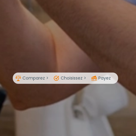
Comparez >
Choisissez >
Payez