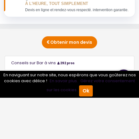
À L'HEURE, TOUT SIMPLEMENT
Devis en ligne et rendez-vous respecté. intervention garantie.
Obtenir mon devis
Conseils sur Bar à vins
292 pros
En naviguant sur notre site, nous espérons que vous goûterez nos
Conseils sur Brasserie
2 pros
cookies avec délice !
En savoir plus.
Gérez votre consentement
sur les cookies.
Ok
Conseils sur Créperie
277 pros
Accueil
Annuaire Pro
Agenda
Menu
Conseils sur Crêperie
1 pros
Conseils sur Cuisine marocaine Couscous
223 pros
Conseils sur Pizzeria
3 pros