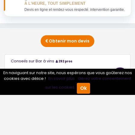
À L'HEURE, TOUT SIMPLEMENT
Devis en ligne et rendez-vous respecté. intervention garantie.
Obtenir mon devis
Conseils sur Bar à vins
292 pros
En naviguant sur notre site, nous espérons que vous goûterez nos
Conseils sur Brasserie
2 pros
cookies avec délice !
En savoir plus.
Gérez votre consentement
sur les cookies.
Ok
Conseils sur Créperie
277 pros
Accueil
Annuaire Pro
Agenda
Menu
Conseils sur Crêperie
1 pros
Conseils sur Cuisine marocaine Couscous
223 pros
Conseils sur Pizzeria
3 pros