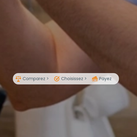
Comparez >
Choisissez >
Payez