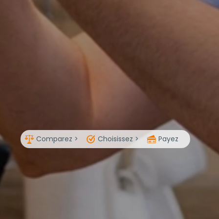
Comparez >
Choisissez >
Payez