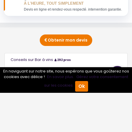
À L'HEURE, TOUT SIMPLEMENT
Devis en ligne et rendez-vous respecté. intervention garantie.
Obtenir mon devis
Conseils sur Bar à vins
292 pros
En naviguant sur notre site, nous espérons que vous goûterez nos
Conseils sur Brasserie
2 pros
cookies avec délice !
En savoir plus.
Gérez votre consentement
sur les cookies.
Ok
Conseils sur Créperie
277 pros
Accueil
Annuaire Pro
Agenda
Menu
Conseils sur Crêperie
1 pros
Conseils sur Pizzeria
3 pros
Conseils sur Restaurant
3 pros