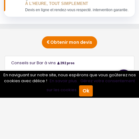
À L'HEURE, TOUT SIMPLEMENT
Devis en ligne et rendez-vous respecté. intervention garantie.
Obtenir mon devis
Conseils sur Bar à vins
292 pros
En naviguant sur notre site, nous espérons que vous goûterez nos
Conseils sur Brasserie
2 pros
cookies avec délice !
En savoir plus.
Gérez votre consentement
sur les cookies.
Ok
Conseils sur Créperie
277 pros
Accueil
Annuaire Pro
Agenda
Menu
Conseils sur Crêperie
1 pros
Conseils sur Cuisine marocaine Couscous
223 pros
Conseils sur Pizzeria
3 pros