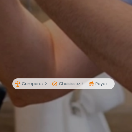
Comparez >
Choisissez >
Payez