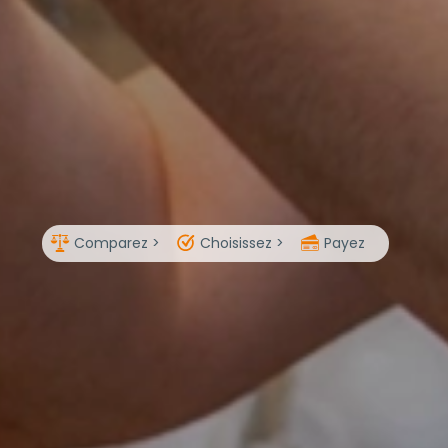
Comparez >
Choisissez >
Payez