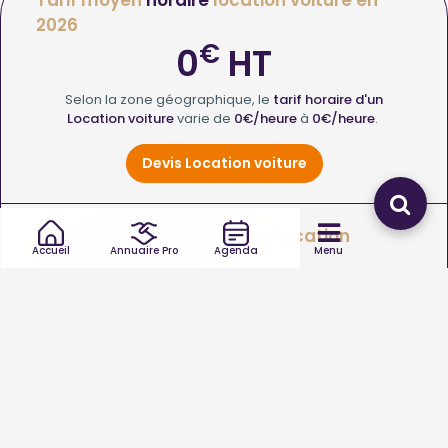
Tarif moyen
horaire
location voiture en
2026
€
0
HT
Selon la zone géographique, le
tarif horaire d'un
Location voiture
varie de
0€/heure
à
0€/heure
.
Devis Location voiture
Frais de
déplacement
d'un location
Accueil
Annuaire Pro
Agenda
Menu
voiture en 2026
€
0
HT
Le
coût de déplacement d'un Location voiture
varie de
0
à
0€
.
Quel type d’intervention de location voiture souhaitez-