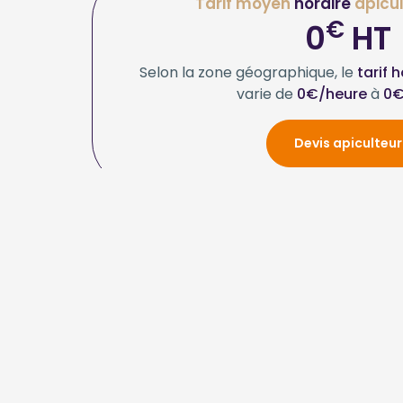
Tarif moyen
horaire
apicul
€
0
HT
Selon la zone géographique, le
tarif 
varie de
0€/heure
à
0€
Devis apiculteur
Quel type 