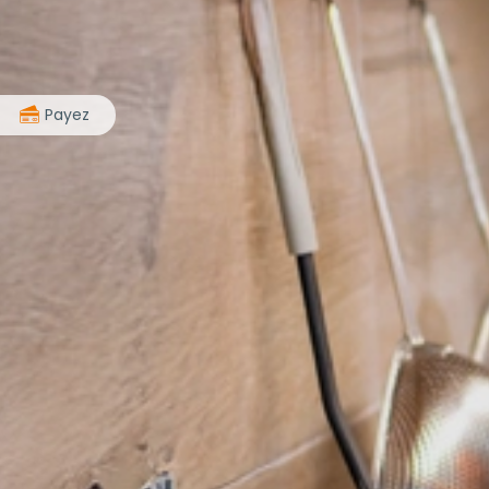
>
Payez