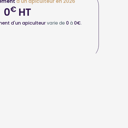
ement
d'un apiculteur en 2026
€
0
HT
ent d'un apiculteur
varie de
0
à
0€
.
itez-vous ?