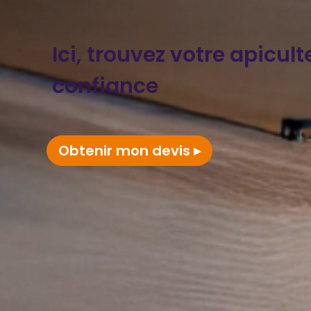
Ici, trouvez votre apicult
confiance
Obtenir mon devis