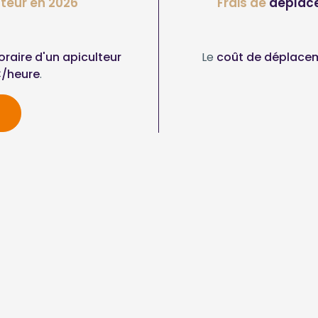
teur en 2026
Frais de
déplac
horaire d'un apiculteur
Le
coût de déplacem
/heure
.
d’intervention de apiculteur souha