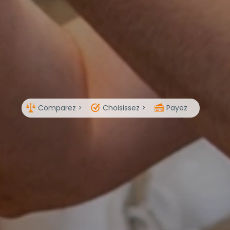
Comparez >
Choisissez >
Payez