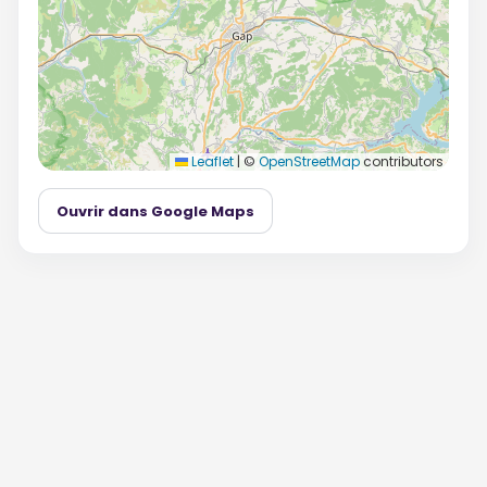
Leaflet
|
©
OpenStreetMap
contributors
Ouvrir dans Google Maps