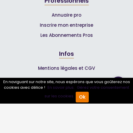
Professionnels
Annuaire pro
Inscrire mon entreprise
Les Abonnements Pros
Infos
Mentions légales et CGV
En naviguant sur notre site, nous espérons que vous goûterez nos
Suivez-nous
cookies avec délice !
En savoir plus.
Gérez votre consentement
sur les cookies.
Ok
Accueil
Annuaire Pro
Agenda
Menu