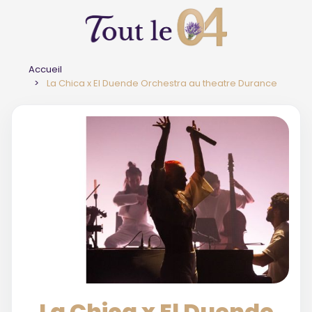
Accueil
La Chica x El Duende Orchestra au theatre Durance
La Chica x El Duende