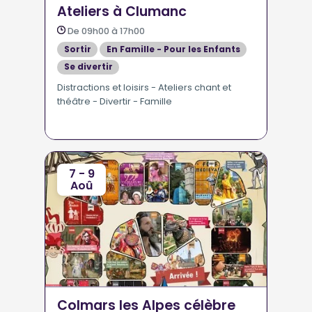
Ateliers à Clumanc
De 09h00 à 17h00
Sortir
En Famille - Pour les Enfants
Se divertir
Expositions- Conférences - Stages - Ateliers
Distractions et loisirs - Ateliers chant et
théâtre - Divertir - Famille
7 - 9
Aoû
Colmars les Alpes célèbre