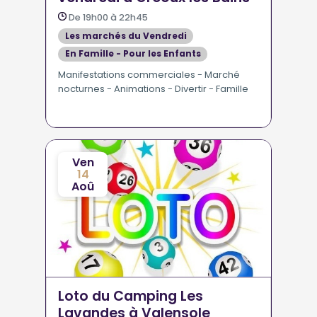
De 19h00 à 22h45
Les marchés du Vendredi
En Famille - Pour les Enfants
Se divertir
Manifestations commerciales - Marché
nocturnes - Animations - Divertir - Famille
Marchés - Foires - Salons - Vide greniers
Ven
14
Aoû
Loto du Camping Les
Lavandes à Valensole