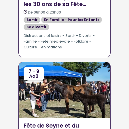
les 30 ans de sa Fête
Médiévale
De 08h00 à 23h00
Sortir
En Famille - Pour les Enfants
Se divertir
Marchés - Foires - Salons - Vide greniers
Distractions et loisirs - Sortir - Divertir -
Famille - Fête médiévale - Folklore -
Culture - Animations
7 - 9
Aoû
Fête de Seyne et du