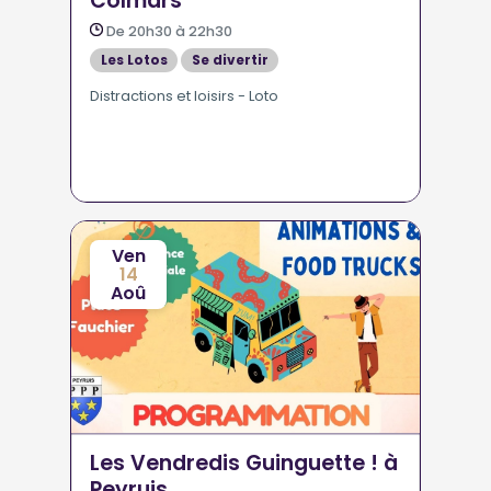
Colmars
De 20h30 à 22h30
Les Lotos
Se divertir
Distractions et loisirs - Loto
Ven
14
Aoû
Les Vendredis Guinguette ! à
Peyruis