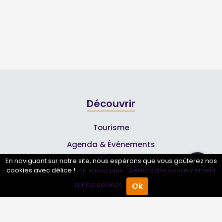
Découvrir
Tourisme
Agenda & Événements
Inscrire un événement
En naviguant sur notre site, nous espérons que vous goûterez nos
cookies avec délice !
En savoir plus.
Gérez votre consentement
Qui sommes-nous ?
sur les cookies.
Ok
Accueil
Annuaire Pro
Agenda
Menu
Rejoignez-nous !
Partenaires