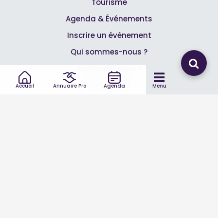
Tourisme
Agenda & Événements
Inscrire un événement
Qui sommes-nous ?
Rejoignez-nous !
Partenaires
Accueil
Annuaire Pro
Agenda
Menu
Professionnels
Annuaire pro
Inscrire mon entreprise
Les Abonnements Pros
Infos