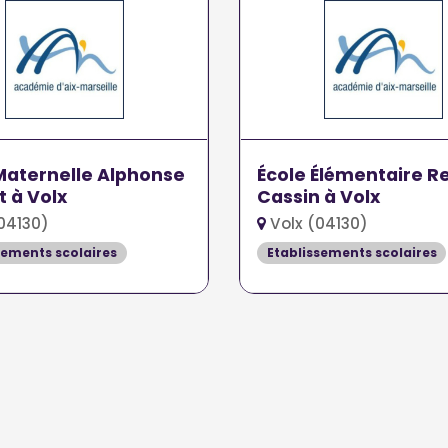
Maternelle Alphonse
École Élémentaire R
 à Volx
Cassin à Volx
04130)
Volx (04130)
sements scolaires
Etablissements scolaires