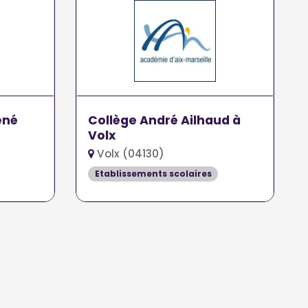
ené
Collège André Ailhaud à
Volx
Volx (04130)
Etablissements scolaires