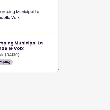
ping Municipal La
delle Volx
lx (04130)
mping