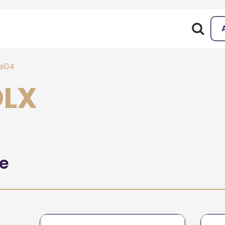
le04
OLX
he