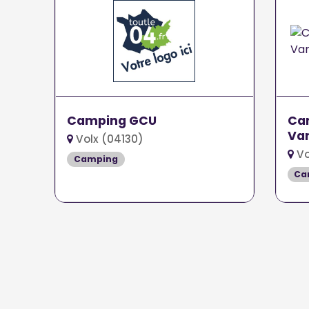
Camping GCU
Cam
Van
Volx (04130)
Vo
Camping
Ca