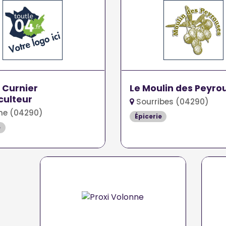
 Curnier
Le Moulin des Peyro
culteur
Sourribes (04290)
ne (04290)
Épicerie
e