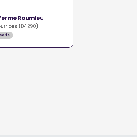
 Ferme Roumieu
urribes (04290)
cerie