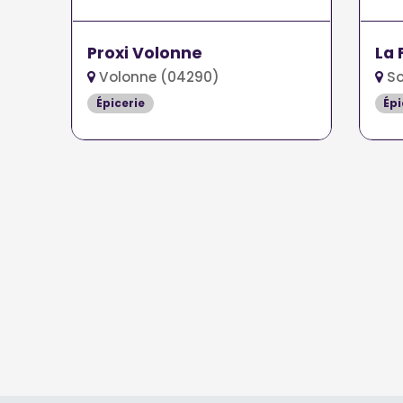
Proxi Volonne
La
Volonne (04290)
So
Épicerie
Épi