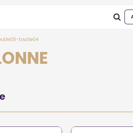
outle05-toutle04
OLONNE
he