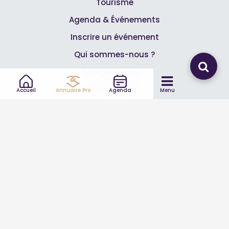
Tourisme
Agenda & Événements
Inscrire un événement
Qui sommes-nous ?
Rejoignez-nous !
Partenaires
Accueil
Annuaire Pro
Agenda
Menu
Professionnels
Annuaire pro
Inscrire mon entreprise
Les Abonnements Pros
Infos