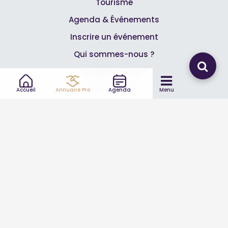
Tourisme
Agenda & Événements
Inscrire un événement
Qui sommes-nous ?
Rejoignez-nous !
Partenaires
Accueil
Annuaire Pro
Agenda
Menu
Professionnels
Annuaire pro
Inscrire mon entreprise
Les Abonnements Pros
Infos