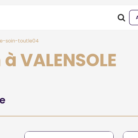
e-soin-toutle04
n à VALENSOLE
he