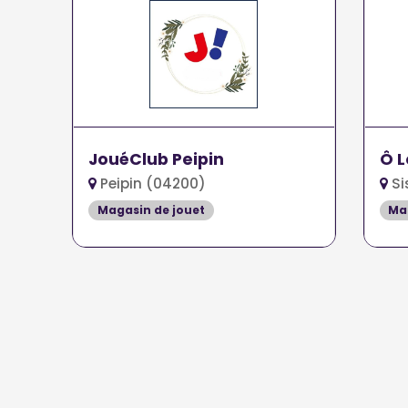
JouéClub Peipin
Ô L
Peipin (04200)
Si
Magasin de jouet
Ma