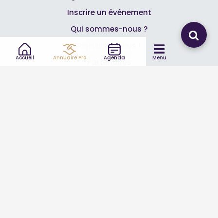
Inscrire un événement
Qui sommes-nous ?
Rejoignez-nous !
Accueil
Annuaire Pro
Agenda
Menu
Partenaires
Professionnels
Annuaire pro
Inscrire mon entreprise
Les Abonnements Pros
Infos
Mentions légales et CGV