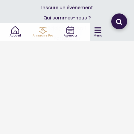
Inscrire un événement
Qui sommes-nous ?
Rejoignez-nous !
Accueil
Annuaire Pro
Agenda
Menu
Partenaires
Professionnels
Annuaire pro
Inscrire mon entreprise
Les Abonnements Pros
Infos
Mentions légales et CGV