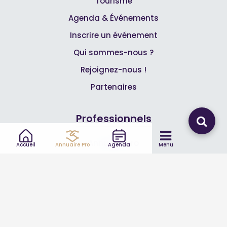
Tourisme
Agenda & Événements
Inscrire un événement
Qui sommes-nous ?
Rejoignez-nous !
Partenaires
Professionnels
Annuaire pro
Accueil
Annuaire Pro
Agenda
Menu
Inscrire mon entreprise
Les Abonnements Pros
Infos