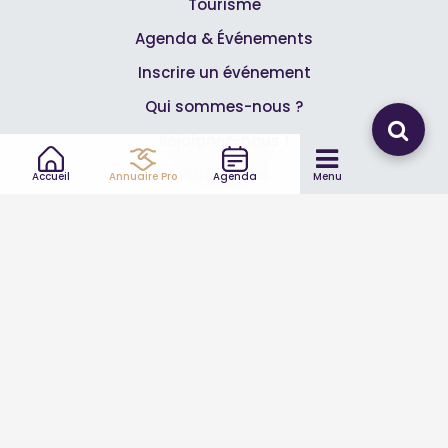
Tourisme
Agenda & Événements
Inscrire un événement
Qui sommes-nous ?
Rejoignez-nous !
Partenaires
Accueil
Annuaire Pro
Agenda
Menu
Professionnels
Annuaire pro
Inscrire mon entreprise
Les Abonnements Pros
Infos