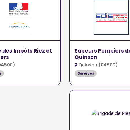
 des Impôts Riez et
Sapeurs Pompiers d
ers
Quinson
04500)
Quinson (04500)
s
Services