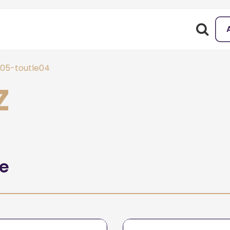
e05-toutle04
Z
he