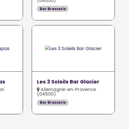
(04500)
Bar Brasserie
as
Les 3 Soleils Bar Glacier
on
Allemagne-en-Provence
(04500)
Bar Brasserie