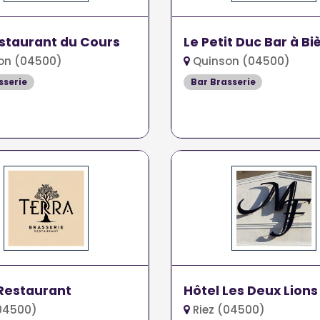
staurant du Cours
Le Petit Duc Bar à Bi
on (04500)
Quinson (04500)
sserie
Bar Brasserie
Restaurant
Hôtel Les Deux Lions
04500)
Riez (04500)