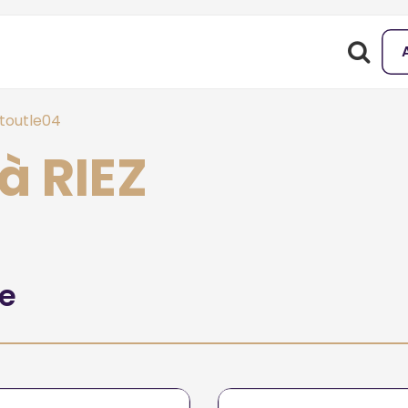
toutle04
à RIEZ
he