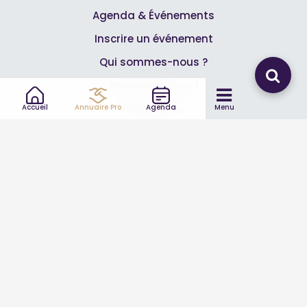
Agenda & Événements
Inscrire un événement
Qui sommes-nous ?
Rejoignez-nous !
Partenaires
Accueil
Annuaire Pro
Agenda
Menu
Professionnels
Annuaire pro
Inscrire mon entreprise
Les Abonnements Pros
Infos