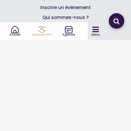
Inscrire un événement
Qui sommes-nous ?
Rejoignez-nous !
Accueil
Annuaire Pro
Agenda
Menu
Partenaires
Professionnels
Annuaire pro
Inscrire mon entreprise
Les Abonnements Pros
Infos
Mentions légales et CGV