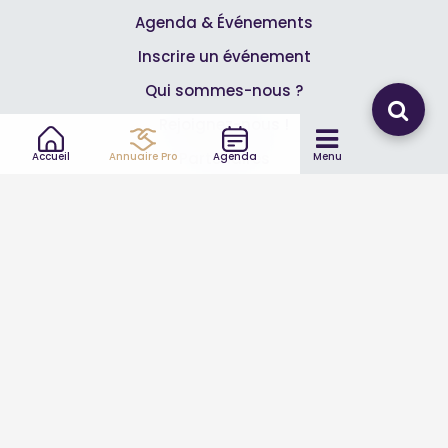
Agenda & Événements
Inscrire un événement
Qui sommes-nous ?
Rejoignez-nous !
Partenaires
Accueil
Annuaire Pro
Agenda
Menu
Professionnels
Annuaire pro
Inscrire mon entreprise
Les Abonnements Pros
Infos