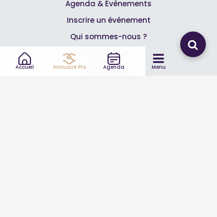
Agenda & Événements
Inscrire un événement
Qui sommes-nous ?
Rejoignez-nous !
Accueil
Annuaire Pro
Agenda
Menu
Partenaires
Professionnels
Annuaire pro
Inscrire mon entreprise
Les Abonnements Pros
Infos
Mentions légales et CGV