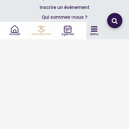
Inscrire un événement
Qui sommes-nous ?
Rejoignez-nous !
Accueil
Annuaire Pro
Agenda
Menu
Partenaires
Professionnels
Annuaire pro
Inscrire mon entreprise
Les Abonnements Pros
Infos
Mentions légales et CGV