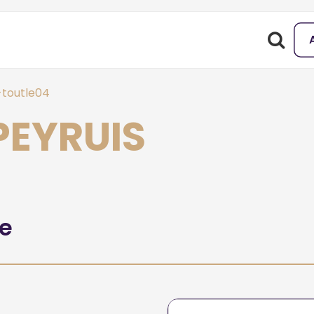
-toutle04
 PEYRUIS
he