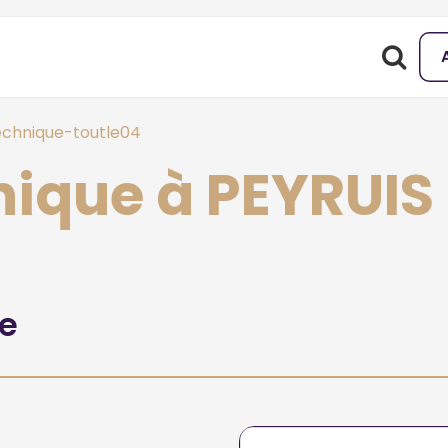
echnique-toutle04
nique à PEYRUIS
he