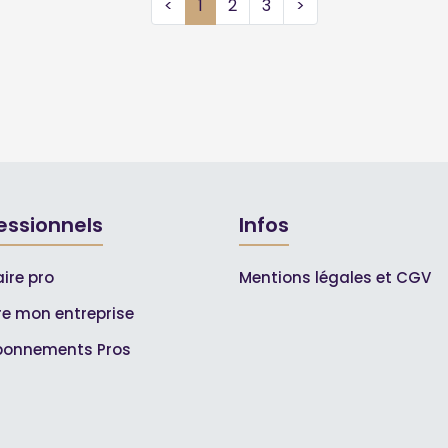
<
1
2
3
>
essionnels
Infos
ire pro
Mentions légales et CGV
ire mon entreprise
bonnements Pros