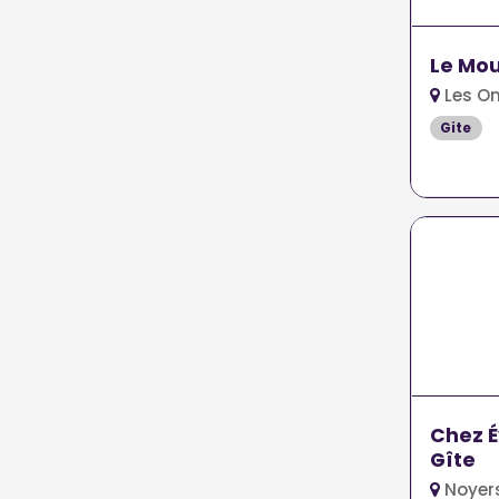
Le Mou
Les O
Gite
Chez É
Gîte
Noyer