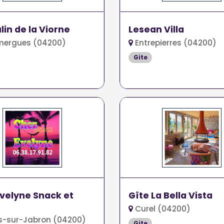
lin de la Viorne
Lesean Villa
mergues (04200)
Entrepierres (04200)
Gite
velyne Snack et
Gîte La Bella Vista
Curel (04200)
s-sur-Jabron (04200)
Gite