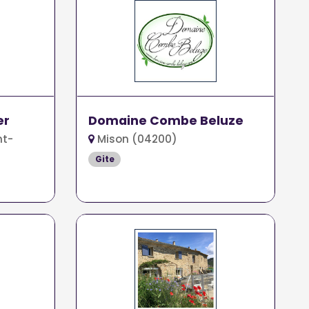
er
Domaine Combe Beluze
nt-
Mison (04200)
Gite