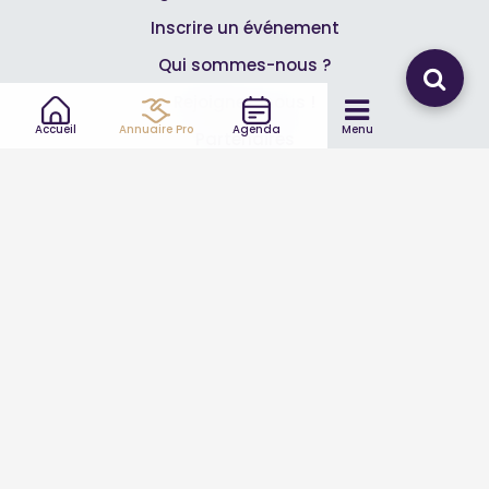
Inscrire un événement
Qui sommes-nous ?
Rejoignez-nous !
Accueil
Annuaire Pro
Agenda
Menu
Partenaires
Professionnels
Annuaire pro
Inscrire mon entreprise
Les Abonnements Pros
Infos
Mentions légales et CGV