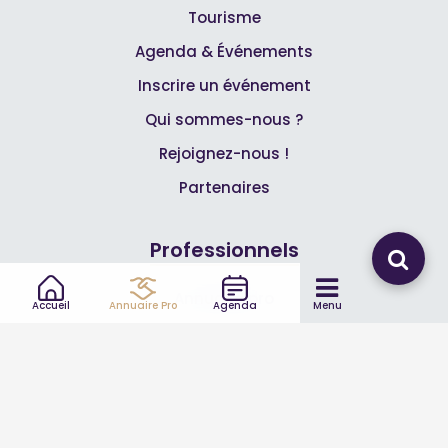
Tourisme
Agenda & Événements
Inscrire un événement
Qui sommes-nous ?
Rejoignez-nous !
Partenaires
Professionnels
Annuaire pro
Accueil
Annuaire Pro
Agenda
Menu
Inscrire mon entreprise
Les Abonnements Pros
Infos