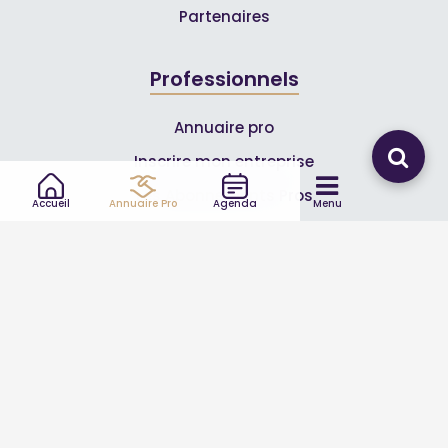
Partenaires
Professionnels
Annuaire pro
Inscrire mon entreprise
Les Abonnements Pros
Accueil
Annuaire Pro
Agenda
Menu
Infos
Mentions légales et CGV
Suivez-nous