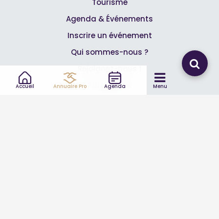
Tourisme
Agenda & Événements
Inscrire un événement
Qui sommes-nous ?
Rejoignez-nous !
Partenaires
Accueil
Annuaire Pro
Agenda
Menu
Professionnels
Annuaire pro
Inscrire mon entreprise
Les Abonnements Pros
Infos