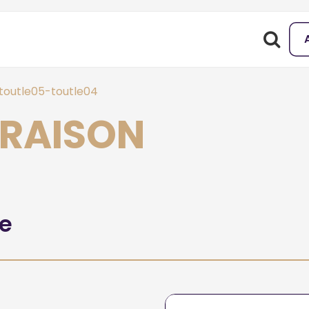
toutle05-toutle04
ORAISON
he