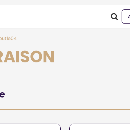
outle04
ORAISON
he