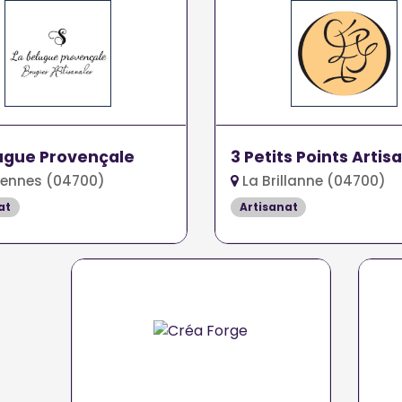
ugue Provençale
3 Petits Points Artis
vennes (04700)
La Brillanne (04700)
at
Artisanat