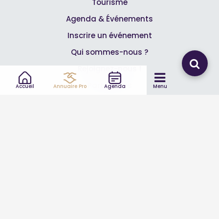
Tourisme
Agenda & Événements
Inscrire un événement
Qui sommes-nous ?
Rejoignez-nous !
Partenaires
Accueil
Annuaire Pro
Agenda
Menu
Professionnels
Annuaire pro
Inscrire mon entreprise
Les Abonnements Pros
Infos