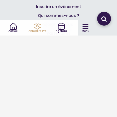
Inscrire un événement
Qui sommes-nous ?
Rejoignez-nous !
Accueil
Annuaire Pro
Agenda
Menu
Partenaires
Professionnels
Annuaire pro
Inscrire mon entreprise
Les Abonnements Pros
Infos
Mentions légales et CGV