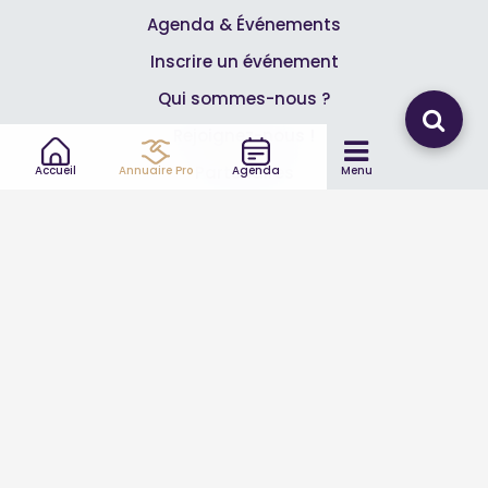
Agenda & Événements
Inscrire un événement
Qui sommes-nous ?
Rejoignez-nous !
Partenaires
Accueil
Annuaire Pro
Agenda
Menu
Professionnels
Annuaire pro
Inscrire mon entreprise
Les Abonnements Pros
Infos