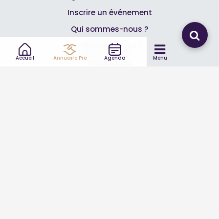
Inscrire un événement
Qui sommes-nous ?
Rejoignez-nous !
Accueil
Annuaire Pro
Agenda
Menu
Partenaires
Professionnels
Annuaire pro
Inscrire mon entreprise
Les Abonnements Pros
Infos
Mentions légales et CGV