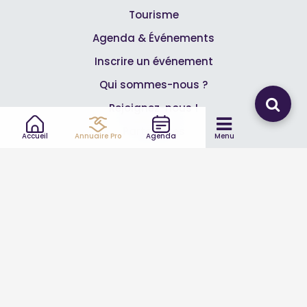
Tourisme
Agenda & Événements
Inscrire un événement
Qui sommes-nous ?
Rejoignez-nous !
Partenaires
Accueil
Annuaire Pro
Agenda
Menu
Professionnels
Annuaire pro
Inscrire mon entreprise
Les Abonnements Pros
Infos