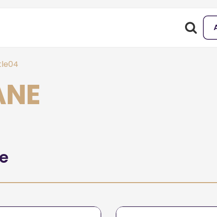
tle04
ANE
he