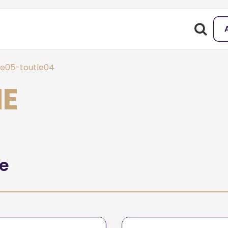
e05-toutle04
NE
he