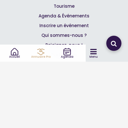
Tourisme
Agenda & Événements
Inscrire un événement
Qui sommes-nous ?
Rejoignez-nous !
Partenaires
Accueil
Annuaire Pro
Agenda
Menu
Professionnels
Annuaire pro
Inscrire mon entreprise
Les Abonnements Pros
Infos