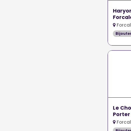
Haryo
Forcal
Forcal
Bijoute
Le Cho
Porter
Forcal
Bijoute