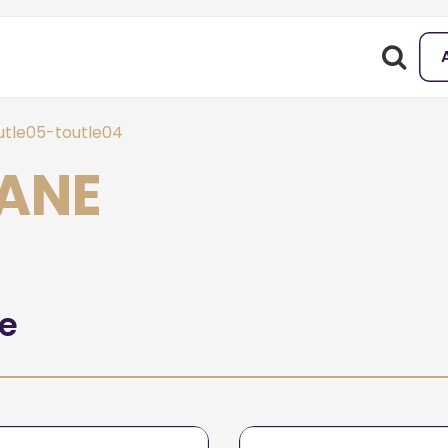
utle05-toutle04
MANE
he