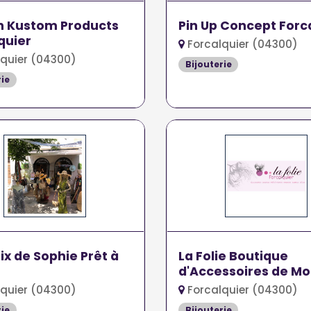
n Kustom Products
Pin Up Concept Forc
quier
Forcalquier (04300)
quier (04300)
Bijouterie
rie
ix de Sophie Prêt à
La Folie Boutique
d'Accessoires de M
quier (04300)
Forcalquier (04300)
rie
Bijouterie