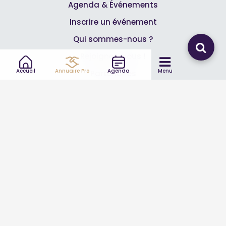
Agenda & Événements
Inscrire un événement
Qui sommes-nous ?
Rejoignez-nous !
Accueil
Annuaire Pro
Agenda
Menu
Partenaires
Professionnels
Annuaire pro
Inscrire mon entreprise
Les Abonnements Pros
Infos
Mentions légales et CGV